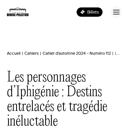
Billets
Accueil
|
Cahiers
|
Cahier d’automne 2024 – Numéro 112
|
Les personnages d’Iphigénie : Destins entrelacés et tragédie inéluctable
Les
personnages
d’Iphigénie
:
Destins
entrelacés
et
tragédie
inéluctable