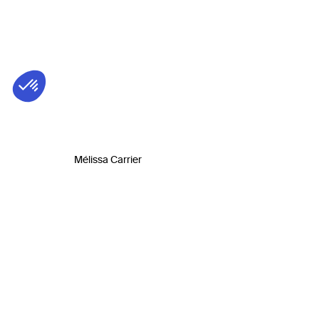
Mélissa Carrier
Biog
Auteure
Trilliu