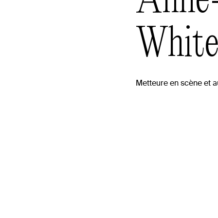
Anne
Whit
Metteure en scène et a
raphie
, metteure en scène et directrice artistique du Théâ
m, Anne-Marie White apporte au milieu théâtral fran