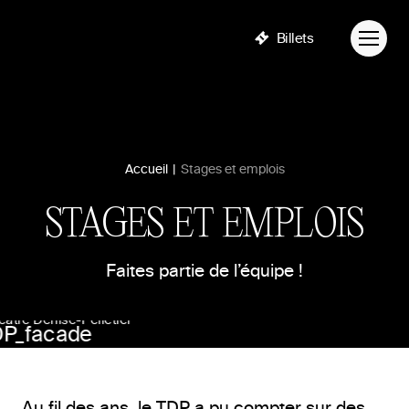
Billets
Accueil
|
Stages et emplois
STAGES ET EMPLOIS
Faites partie de l’équipe !
éâtre Denise-Pelletier
Au fil des ans, le TDP a pu compter sur des