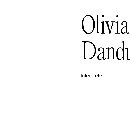
Olivia
Dand
Interprète
raphie