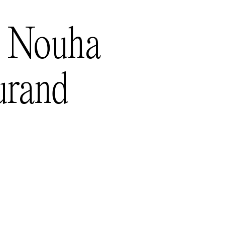
Nouha
urand