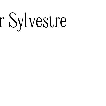
r
Sylvestre
éat en