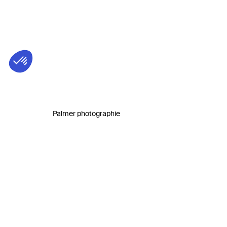
Palmer photographie
Biog
Auteur e
criminol