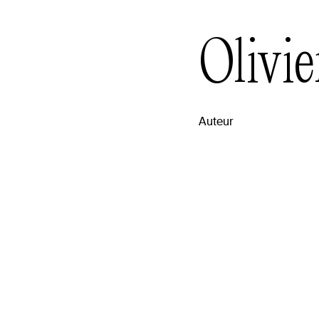
Olivie
Auteur
raphie
t traducteur, Olivier Sylvestre détient un baccalaur
ogie et un diplôme d’écriture dramatique de l’École