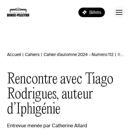
Billets
Accueil
|
Cahiers
|
Cahier d’automne 2024 – Numéro 112
|
Rencontre avec Tiago Rodrigues, auteur d’Iphigénie
Rencontre
avec
Tiago
Rodrigues,
auteur
d’Iphigénie
Entrevue
menée
par
Catherine
Allard