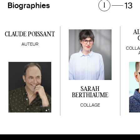
13
Biographies
1
A
CLAUDE POISSANT
AUTEUR
COLLA
SARAH
BERTHIAUME
COLLAGE