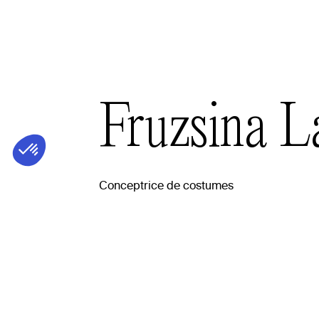
Fruzsina
L
Conceptrice de costumes
Biog