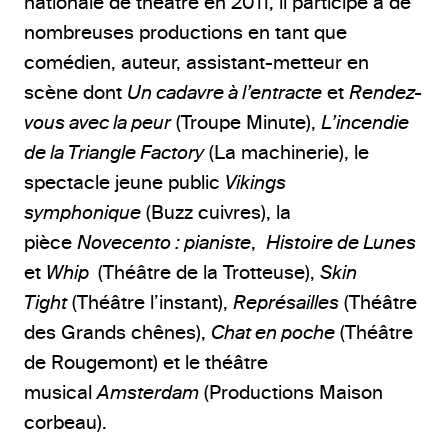
nationale de théâtre en 2011, il participe à de
nombreuses productions en tant que
comédien, auteur, assistant-metteur en
scène dont
Un cadavre à l’entracte
et
Rendez-
vous avec la peur
(Troupe Minute),
L’incendie
de la Triangle Factory
(La machinerie), le
spectacle jeune public
Vikings
symphonique
(Buzz cuivres), la
pièce
Novecento : pianiste
,
Histoire de Lunes
et
Whip
(Théâtre de la Trotteuse),
Skin
Tight
(Théâtre l’instant),
Représailles
(Théâtre
des Grands chênes),
Chat en poche
(Théâtre
de Rougemont) et le théâtre
musical
Amsterdam
(Productions Maison
corbeau).