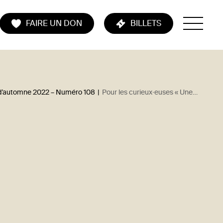
FAIRE UN DON
BILLETS
d’automne 2022 – Numéro 108
|
Pour les curieux·euses « Une fille en or »