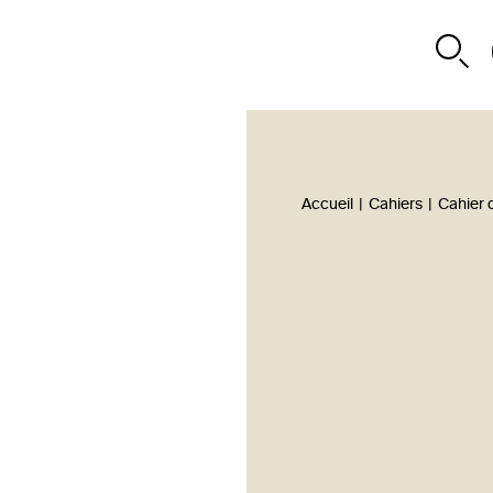
Accueil
|
Cahiers
|
Cahier 