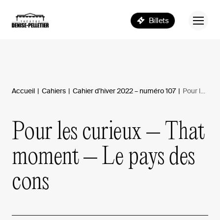
Billets
Accueil
|
Cahiers
|
Cahier d’hiver 2022 – numéro 107
|
Pour les curieux – That moment – Le pays des cons
Pour
les
curieux
–
That
moment
–
Le
pays
des
cons