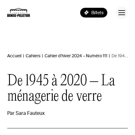
Billets
Accueil
|
Cahiers
|
Cahier d’hiver 2024 – Numéro 111
|
De 1945 à 2020 – La ménagerie de verre
De
1945
à
2020
–
La
ménagerie
de
verre
Par
Sara
Fauteux