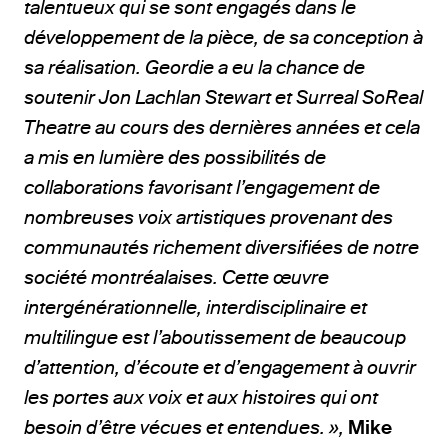
talentueux qui se sont engagés dans le
développement de la pièce, de sa conception à
sa réalisation.
Geordie a eu la chance de
soutenir Jon Lachlan Stewart et Surreal SoReal
Theatre au cours des dernières années et cela
a mis en lumière des possibilités de
collaborations favorisant l’engagement de
nombreuses voix artistiques provenant des
communautés richement diversifiées de notre
société montréalaises. Cette
œ
uvre
interg
é
n
é
rationnelle, interdisciplinaire et
multilingue est l’aboutissement de beaucoup
d’attention, d’
é
coute et d’engagement
à
ouvrir
les portes aux voix et aux histoires qui ont
besoin d’
ê
tre v
é
cues et entendues. »,
Mike