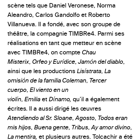
scène tels que Daniel Veronese, Norma
Aleandro, Carlos Gandolfo et Roberto
Villanueva. Il a fondé, avec son groupe de
théâtre, la compagnie TIMBRe4. Parmi ses
réalisations en tant que metteur en scène
avec TIMBRe4, on compte
Chau
Misterix
,
Orfeo y Eurídice
,
Jamón del diablo
,
ainsi que les productions
Lisístrata
,
La
omisión de la familia Coleman
,
Tercer
cuerpo
,
El viento en un
violín
,
Emilia
et
Dínamo,
qu’il a également
écrites
.
Il a aussi dirigé les œuvres
Atendiendo al Sr. Sloane
,
Agosto
,
Todos eran
mis hijos
,
Buena gente
,
Tribus
,
Ay amor divino
,
La mentira,
et plusieurs autres. Tolcachir a été