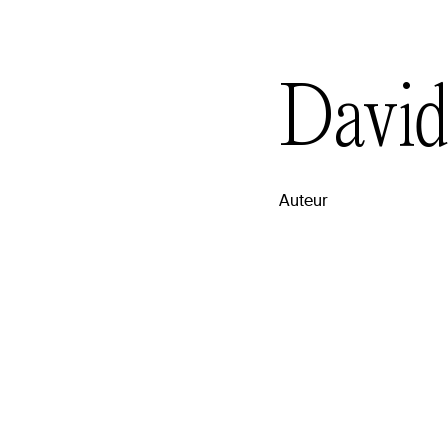
Davi
Auteur
raphie
rson est né à New York et a étudié à Yale et Oxford