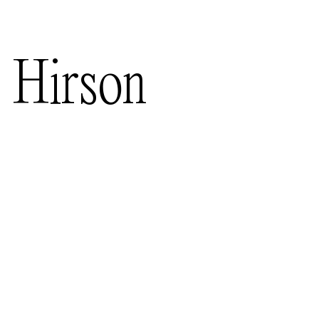
d
Hirson
. Ses