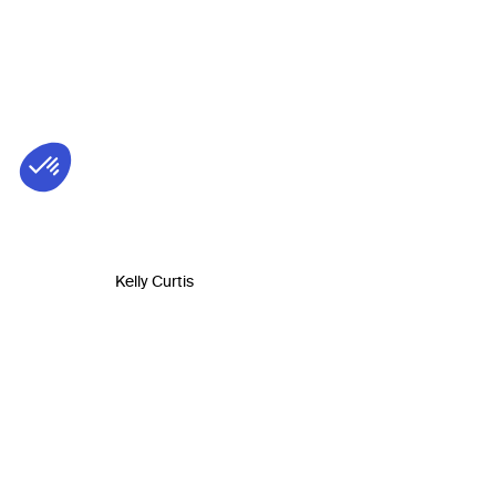
Kelly Curtis
Biog
David Hi