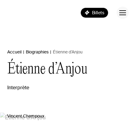
Billets
Accueil
|
Biographies
|
Étienne d’Anjou
Étienne
d’Anjou
Interprète
Vincent Champoux