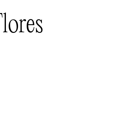
lores
asé à
ontréal