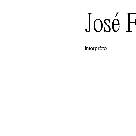
José
F
Interprète
raphie
ores est un interprète, chorégraphe et enseignant b
l, diplômé de l’École de danse contemporaine de M