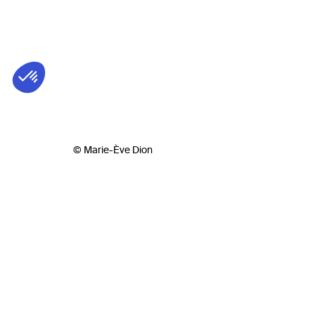
© Marie-Ève Dion
Biog
José Fl
Montréa