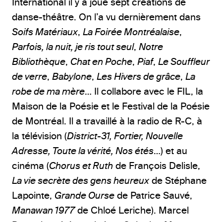
International il y a joué sept créations de
danse-théâtre. On l’a vu dernièrement dans
Soifs Matériaux
,
La Foirée Montréalaise
,
Parfois, la nuit, je ris tout seul
,
Notre
Bibliothèque
,
Chat en Poche
,
Piaf
,
Le Souffleur
de verre
,
Babylone
,
Les Hivers de grâce
,
La
robe de ma mère
… Il collabore avec le FIL, la
Maison de la Poésie et le Festival de la Poésie
de Montréal. Il a travaillé à la radio de R-C, à
la télévision (
District-31, Fortier, Nouvelle
Adresse, Toute la vérité, Nos étés
…) et au
cinéma (
Chorus et Ruth
de François Delisle,
La vie secrète des gens heureux
de Stéphane
Lapointe,
Grande Ourse
de Patrice Sauvé,
Manawan 1977
de Chloé Leriche). Marcel