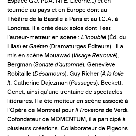
Espace GO, PDA, NTE, Licorne…) et en
tournée au pays et en Europe dont au
Théâtre de la Bastille à Paris et au I.C.A. à
Londres. Il a créé deux solos dont il est
l’auteur-metteur en scène :
L’Inoublié
(Éd. du
Lilas) et
Gaëtan
(Dramaturges Éditeurs). Il a
mis en scène Mouawad (
Visage Retrouvé
),
Bergman (
Sonate d’automne
), Geneviève
Robitaille (
Désamours
), Guy Richer (
À la folie
!
), Catherine Dajczman (
Passages
), Beckett,
Genet, ainsi qu’une trentaine de spectacles
littéraires. Il a été metteur en scène associé à
l’Opéra de Montréal pour
Il Trovatore
de Verdi.
Cofondateur de MOMENTUM, il a participé à
plusieurs créations. Collaborateur de Pigeons