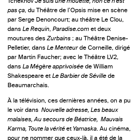
Tchekhov
Je suis une mouette, non ce n’est
pas ça
, du Théâtre de l’Opsis mise en scène
par Serge Denoncourt; au théâtre Le Clou,
dans
Le Requin
,
Paradise.com
et deux
moutures des
Zurbains
; au Théâtre Denise-
Pelletier, dans
Le Menteur
de Corneille, dirigé
par Martin Faucher; avec le Théâtre LV2,
dans
La Mégère apprivoisée
de William
Shakespeare et
Le Barbier de Séville
de
Beaumarchais.
À la télévision, ces dernières années, on a pu
le voir dans
Nouvelle adresse, Les beaux
malaises, Au secours de Béatrice, Mauvais
Karma, Toute la vérité
et
Yamaska
. Au cinéma,
pour ne nommer que ceux-là, il a été de la