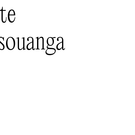
te
souanga