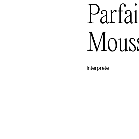
Parfai
Mous
Interprète
raphie