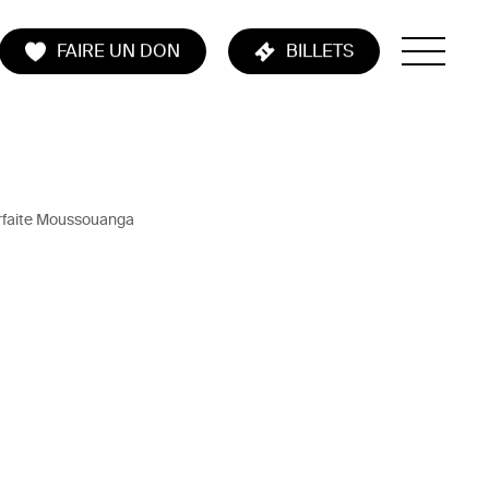
FAIRE UN DON
BILLETS
rfaite Moussouanga