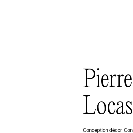
Pierr
Locas
Conception décor, Con