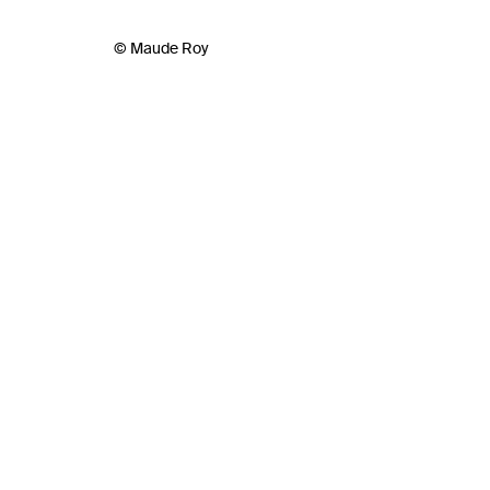
© Maude Roy
Biog
Scénogr
en 2005
CE CONTENU EST EN LIEN AVEC
accesso
création
l’ensei
muséale,