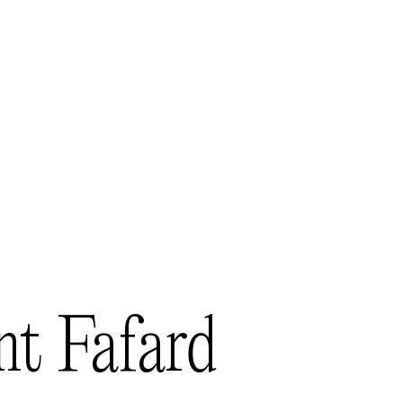
nt
Fafard