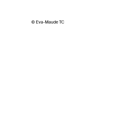
© Eva-Maude TC
Biog
Diplômé
Vincent 
C’est à 
Zorro
(m
succès 