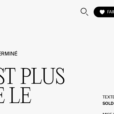
FA
ERMINÉ
ST
PLUS
E
LE
TEXT
SOLD