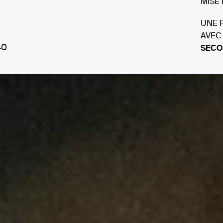
MISE
UNE 
AVEC
40
SECO