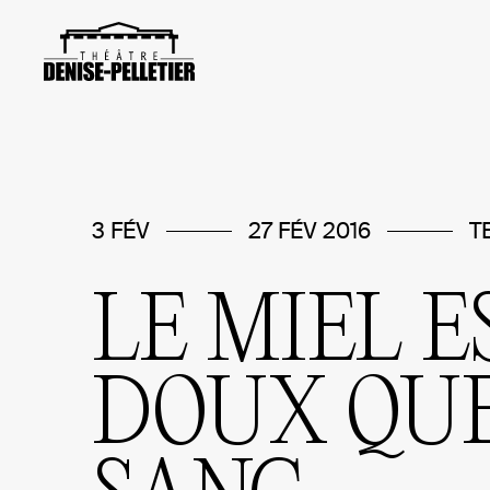
3 FÉV
27 FÉV 2016
T
LE
MIEL
E
DOUX
QU