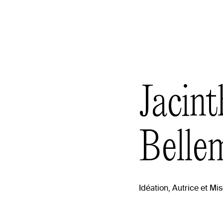
Jacint
Belle
Idéation, Autrice et Mi