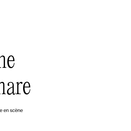
he
mare
se en scène