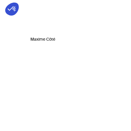
Maxime Côté
Biog
Originai
de perf
prononc
et l’int
CE CONTENU EST EN LIEN AVEC
de décou