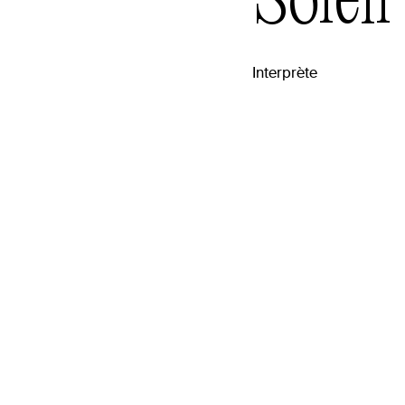
Soleil
Interprète
raphie
re de Mashteuiatsh au Lac-st-Jean, Soleil est une a
ormances corps-voix basée à Montréal, avec un int
é pour les chants du monde, le son, l’improvisation
erprétation physique. Son expérience inclut plusieur
vertes musicales et artistiques a travers différents