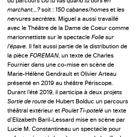
du parcours
Où tu vas quand tu dors en
marchant…?
soit :
150 cabanes/homes
et
les
nervures secrètes.
Miguel a aussi travaillé
avec le Théâtre de la Dame de Coeur comme
marionnettiste sur le spectacle
Folie sur
l’épave.
Il fait aussi partie de la distribution de
la pièce
FOREMAN
, un texte de Charles
Fournier dans une co-mise en scène de
Marie-Hélène Gendrault et Olivier Arteau
présenté en 2019 au théâtre Périscope
.
Durant l’été 2019, il participa à deux projets
Sortie de route
de Hubert Bolduc un parcours
théâtral extérieur et
Poulet Ti-potelé
un texte
d’Elizabeth Baril-Lessard mise en scène par
Lucie M. Constantineau un spectacle pour