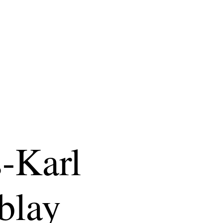
-Karl
blay