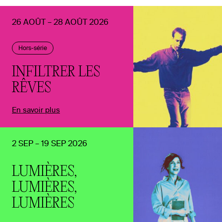
26 AOÛT – 28 AOÛT 2026
Hors-série
INFILTRER LES
RÊVES
En savoir plus
2 SEP – 19 SEP 2026
LUMIÈRES,
LUMIÈRES,
LUMIÈRES