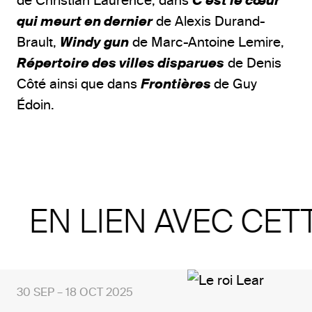
de Christian Laurence, dans
C’est le cœur
qui meurt en dernier
de Alexis Durand-
Brault,
Windy gun
de Marc-Antoine Lemire,
Répertoire des villes disparues
de
Denis
Côté ainsi que dans
Frontières
de Guy
Édoin.
EN LIEN AVEC CET
30 SEP – 18 OCT 2025