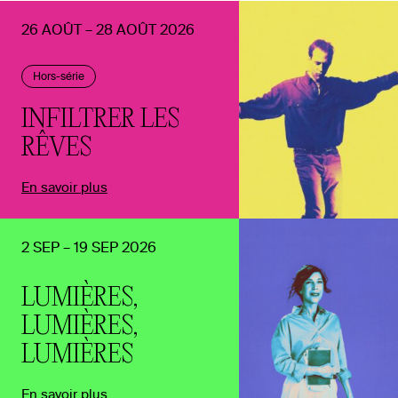
26 AOÛT – 28 AOÛT 2026
Hors-série
INFILTRER LES
RÊVES
En savoir plus
2 SEP – 19 SEP 2026
LUMIÈRES,
LUMIÈRES,
LUMIÈRES
En savoir plus