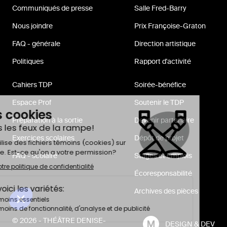
Communiqués de presse
Salle Fred-Barry
Nous joindre
Prix Françoise-Graton
FAQ - générale
Direction artistique
Politiques
Rapport d'activité
Cahiers TDP
Soirée-bénéfice
Espace Prof
Soutenir le TDP
Préparation à la sortie
Devenir partenaire
Exercices scolaires
Dépôt de projet
FAQ - scolaire
Stages et emplois
Écoresponsabilité
Archives des pièces
© 2026 - THÉÂTRE DENISE-
DESIGN & DEV