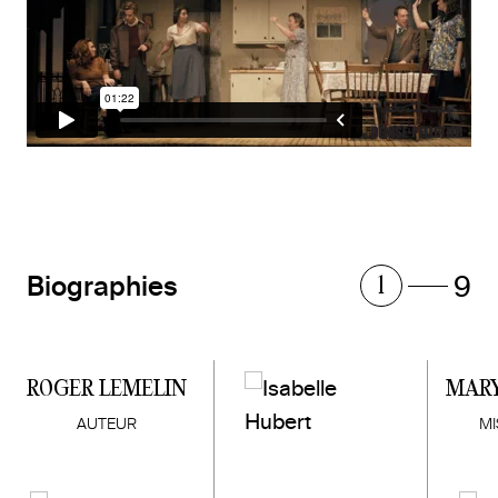
9
Biographies
1
ROGER LEMELIN
MARY
AUTEUR
MI